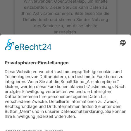
Wir verwenden OpenStreetMap, um Inhalte
einzubetten. Dieser Service kann Daten zu
Ihren Aktivitäten sammeln. Bitte lesen Sie die
Details durch und stimmen Sie der Nutzung
des Service zu, um diese Inhalte
anzuzeigen.
Mehr Informationen
Akzeptieren
powered by
Usercentrics Consent
Management Platform
&
eRecht24
Größere Karte anzeigen