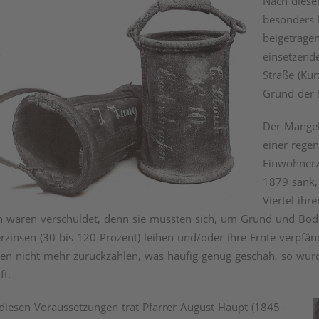
Nach dieser
besonders 
beigetrage
einsetzend
Straße (Kur
Grund der 
Der Mangel 
einer rege
Einwohnerz
1879 sank,
Viertel ihr
 waren verschuldet, denn sie mussten sich, um Grund und Bod
zinsen (30 bis 120 Prozent) leihen und/oder ihre Ernte verpfän
en nicht mehr zurückzahlen, was häufig genug geschah, so wur
ft.
diesen Voraussetzungen trat Pfarrer August Haupt (1845 -