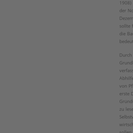
1908) 
der No
Dezemb
sollte
die Ba
bedeut
Durch 
Grundl
verfas
Abhilf
von Pf
erste 
Gründu
zu les
Selbst
wirtsc
sollen