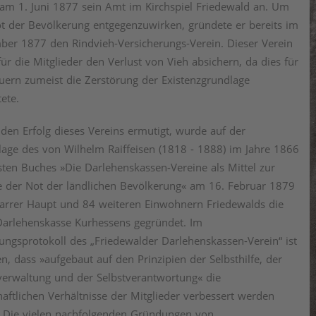
am 1. Juni 1877 sein Amt im Kirchspiel Friedewald an. Um
t der Bevölkerung entgegenzuwirken, gründete er bereits im
er 1877 den Rindvieh-Versicherungs-Verein. Dieser Verein
 für die Mitglieder den Verlust von Vieh absichern, da dies für
uern zumeist die Zerstörung der Existenzgrundlage
ete.
den Erfolg dieses Vereins ermutigt, wurde auf der
age des von Wilhelm Raiffeisen (1818 - 1888) im Jahre 1866
sten Buches »Die Darlehenskassen-Vereine als Mittel zur
e der Not der ländlichen Bevölkerung« am 16. Februar 1879
arrer Haupt und 84 weiteren Einwohnern Friedewalds die
Darlehenskasse Kurhessens gegründet. Im
ngsprotokoll des „Friedewalder Darlehenskassen-Verein“ ist
en, dass »aufgebaut auf den Prinzipien der Selbsthilfe, der
verwaltung und der Selbstverantwortung« die
haftlichen Verhältnisse der Mitglieder verbessert werden
. Die vielen nachfolgenden Gründungen von