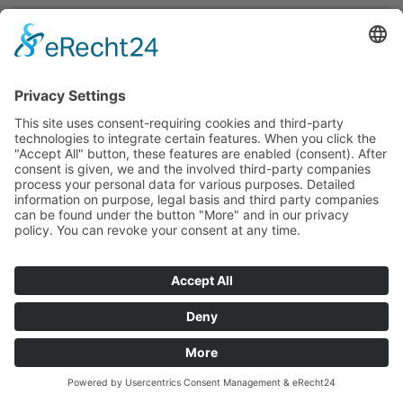
Ergebnisse
1 - 1
von
1
gefundenen Veranstaltungen.
13. November 2026
18:00 Uhr
Vortrag "Bienengesundheit"
22:00 Uhr
Vorherige Seite
| Seite 1 von 1 |
Nächste Seite
© Copyright 2026 Heimatverein Friedewald e.V. |
Impressum
|
Datenschutz
gesponsert von der
Internetagentur dd-media.de